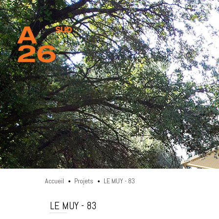
Accueil
Projets
LE MUY - 83
•
•
LE MUY - 83