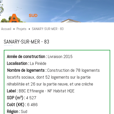
Accueil
Projets
SANARY-SUR-MER - 83
•
•
A26 SUD
SANARY-SUR-MER - 83
Année de construction :
Livraison 2015
Localisation :
La Pinède
Nombre de logements :
Construction de 78 logements
locatifs sociaux, dont 52 logements sur la partie
réhabilitée et 26 sur la partie neuve, et une crèche
Label :
BBC Effinergie - NF Habitat HQE
SDP (m²) :
4 527
Coût (K€) :
6 486
Région :
Sud