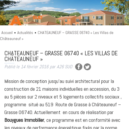
Accueil
Actualités
CHATEAUNEUF – GRASSE 06740 « Les Villas de
•
•
Châteauneuf »
A26 SUD
CHATEAUNEUF – GRASSE 06740 « LES VILLAS DE
CHÂTEAUNEUF »
Publié le
14 février 2016
par
A26 SUD
Mission de conception jusqu’au suivi architectural pour la
construction de 21 maisons individuelles en accession, du 3
au 5 pièces sur 2 niveaux et 5 logements collectifs sociaux ,
programme situé au 519 Route de Grasse à Châteauneuf –
Grasse 06740. Actuellement en cours de réalisation par
Bouygues Immobilier
, ce programme est en conformité avec
les niveaux de performance énergétique fixés par la norme.