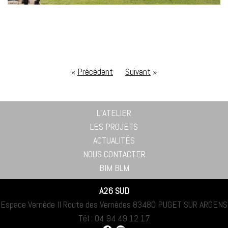
«
Précédent
Suivant
»
L’ATELIER
LES PROJETS
ACTUALITÉS
NOUS CONTACTER
BIM BLM
A26 SUD
Espace Vernède II Route des Vernèdes 83480 PUGET SUR ARGENS
Tél : 04 94 49 12 17